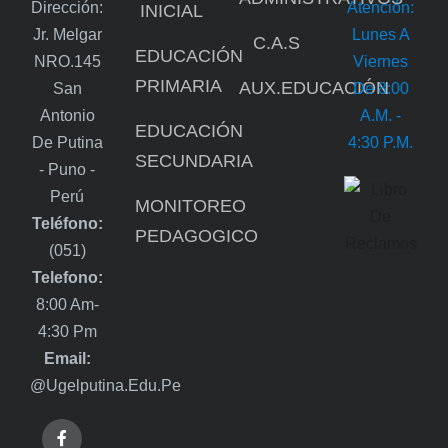
Dirección:
Atención:
INICIAL
Jr. Melgar
Lunes A
C.A.S
EDUCACIÓN
NRO.145
Viernes
PRIMARIA
AUX.EDUCACIÓN
San
De 8:00
Antonio
A.m. -
EDUCACIÓN
De Putina
4:30 P.m.
SECUNDARIA
- Puno -
Perú
MONITOREO
Teléfono:
PEDAGOGICO
(051)
Telefono:
8:00 Am-
4:30 Pm
Email:
@ugelputina.edu.pe