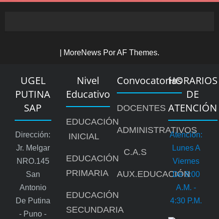
|
MoreNews
Por AF Themes.
UGEL
Nivel
Convocatorias
HORARIOS
PUTINA
Educativo
DE
SAP
ATENCIÓN
DOCENTES
EDUCACIÓN
ADMINISTRATIVOS
Dirección:
Atención:
INICIAL
Jr. Melgar
Lunes A
C.A.S
EDUCACIÓN
NRO.145
Viernes
PRIMARIA
AUX.EDUCACIÓN
San
De 8:00
Antonio
A.m. -
EDUCACIÓN
De Putina
4:30 P.m.
SECUNDARIA
- Puno -