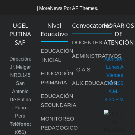
|
MoreNews
Por AF Themes.
UGEL
Nivel
Convocatorias
HORARIOS
PUTINA
Educativo
DE
SAP
ATENCIÓN
DOCENTES
EDUCACIÓN
ADMINISTRATIVOS
Dirección:
Atención:
INICIAL
Jr. Melgar
Lunes A
C.A.S
EDUCACIÓN
NRO.145
Viernes
PRIMARIA
AUX.EDUCACIÓN
San
De 8:00
Antonio
A.m. -
EDUCACIÓN
De Putina
4:30 P.m.
SECUNDARIA
- Puno -
Perú
MONITOREO
Teléfono:
PEDAGOGICO
(051)