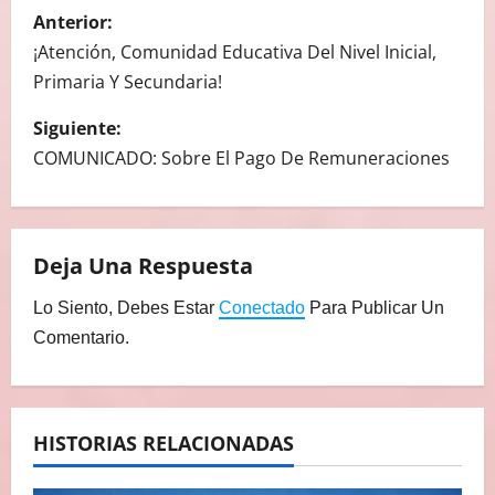
N
Anterior:
A
¡Atención, Comunidad Educativa Del Nivel Inicial,
Primaria Y Secundaria!
V
Siguiente:
E
COMUNICADO: Sobre El Pago De Remuneraciones
G
A
Deja Una Respuesta
C
Lo Siento, Debes Estar
Conectado
Para Publicar Un
I
Comentario.
Ó
N
HISTORIAS RELACIONADAS
D