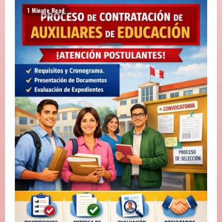
E
1 Minute Read
E
N
T
R
A
D
A
S