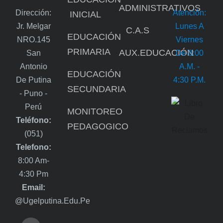
ADMINISTRATIVOS
Dirección:
Atención:
INICIAL
Jr. Melgar
Lunes A
C.A.S
EDUCACIÓN
NRO.145
Viernes
PRIMARIA
AUX.EDUCACIÓN
San
De 8:00
Antonio
A.m. -
EDUCACIÓN
De Putina
4:30 P.m.
SECUNDARIA
- Puno -
Perú
MONITOREO
Teléfono:
PEDAGOGICO
(051)
Telefono:
8:00 Am-
4:30 Pm
Email:
@ugelputina.edu.pe