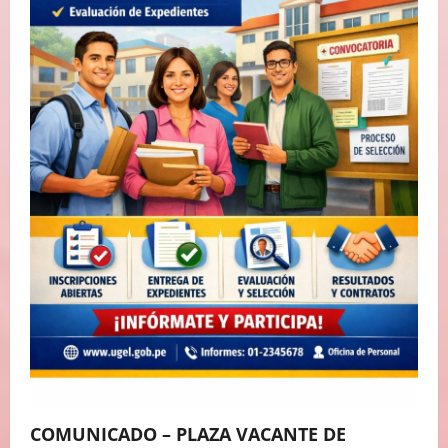
N
T
R
A
D
A
S
COMUNICADO – PLAZA VACANTE DE