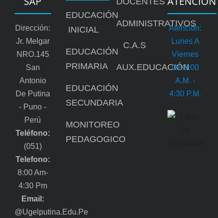
SAP
ATENCIÓN
DOCENTES
EDUCACIÓN
ADMINISTRATIVOS
Dirección:
Atención:
INICIAL
Jr. Melgar
Lunes A
C.A.S
EDUCACIÓN
NRO.145
Viernes
PRIMARIA
AUX.EDUCACIÓN
San
De 8:00
Antonio
A.m. -
EDUCACIÓN
De Putina
4:30 P.m.
SECUNDARIA
- Puno -
Perú
MONITOREO
Teléfono:
PEDAGOGICO
(051)
Telefono:
8:00 Am-
4:30 Pm
Email:
@ugelputina.edu.pe