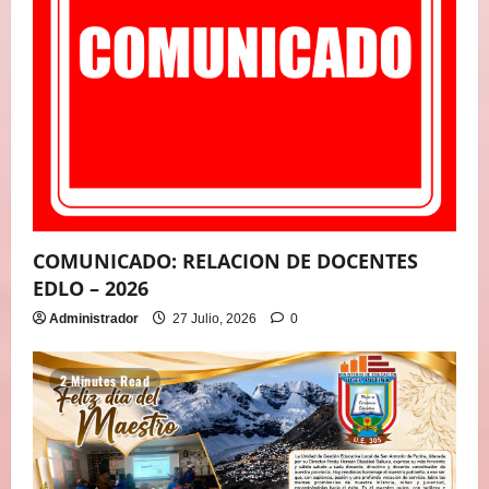
E
N
T
R
A
D
COMUNICADO: RELACION DE DOCENTES
A
EDLO – 2026
S
Administrador
27 Julio, 2026
0
2 Minutes Read