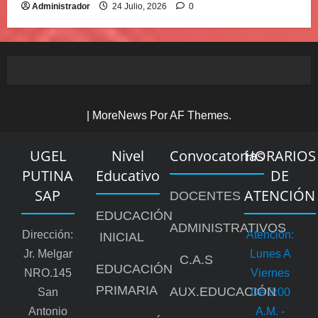
Administrador
24 Julio, 2026
0
|
MoreNews
Por AF Themes.
UGEL
Nivel
Convocatorias
HORARIOS
PUTINA
Educativo
DE
SAP
ATENCIÓN
DOCENTES
EDUCACIÓN
ADMINISTRATIVOS
Dirección:
Atención:
INICIAL
Jr. Melgar
Lunes A
C.A.S
EDUCACIÓN
NRO.145
Viernes
PRIMARIA
AUX.EDUCACIÓN
San
De 8:00
Antonio
A.m. -