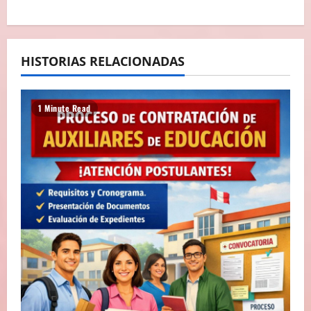
D
E
E
HISTORIAS RELACIONADAS
N
1 Minute Read
T
R
A
D
A
S