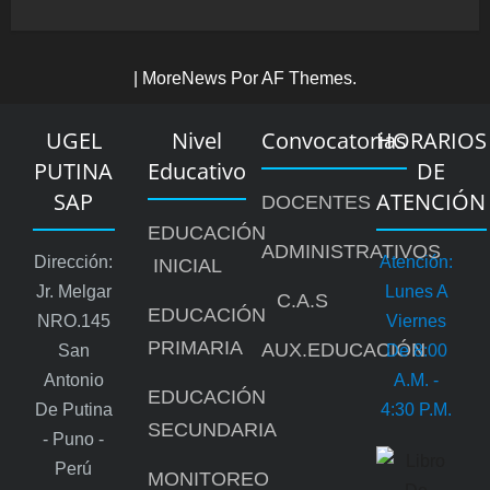
|
MoreNews
Por AF Themes.
UGEL
Nivel
Convocatorias
HORARIOS
PUTINA
Educativo
DE
SAP
ATENCIÓN
DOCENTES
EDUCACIÓN
ADMINISTRATIVOS
Dirección:
Atención:
INICIAL
Jr. Melgar
Lunes A
C.A.S
EDUCACIÓN
NRO.145
Viernes
PRIMARIA
AUX.EDUCACIÓN
San
De 8:00
Antonio
A.m. -
EDUCACIÓN
De Putina
4:30 P.m.
SECUNDARIA
- Puno -
Perú
MONITOREO